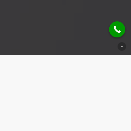
© 2026 Schlüsseldienst Murrhardt.
Impressum
|
Datenschutz
|
Kontakt
Weitere Einsatzbereiche:
Schlüsseldienst Calw
|
Schlüsseldienst
Beilstein
|
Schlüsseldienst Hirschlanden
|
Schlüsseldienst
Stammheim
|
Schlüsseldienst Möglingen
|
Schlüsseldienst
Esslingen
|
Schlüsseldienst Marbach
|
Schlüsseldienst
Rommelshausen
|
Schlüsseldienst Kaisersbach
|
Schlüsseldienst
Mundelsheim
|
Schlüsseldienst Bad Rappenau
|
Schlüsseldienst