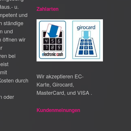
Haus.- u.
Zahlarten
petent und
h ständige
n und
 öffnen wir
ur
en bei
eist
mit
Wir akzeptieren EC-
Kosten durch
Karte, Girocard,
MasterCard, und VISA .
n oder
Kundenmeinungen