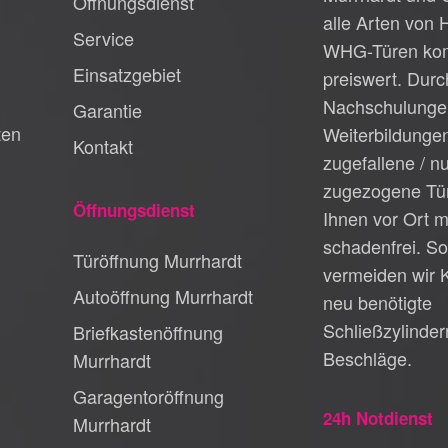
Öffnungsdienst
alle Arten von 
Service
WHG-Türen kom
Einsatzgebiet
preiswert. Durc
Nachschulunge
Garantie
ten
Weiterbildungen
Kontakt
zugefallene / n
zugezogene Tür
Öffnungsdienst
Ihnen vor Ort m
schadenfrei. So
Türöffnung Murrhardt
vermeiden wir 
Autoöffnung Murrhardt
neu benötigte
Schließzylinder
Briefkastenöffnung
Beschläge.
Murrhardt
Garagentoröffnung
24h Notdienst
Murrhardt