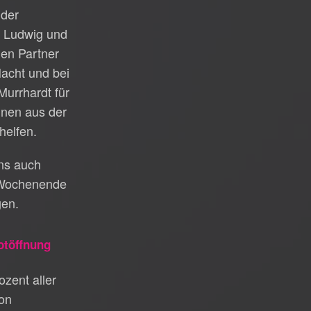
 der
t Ludwig und
gen Partner
acht und bei
Murrhardt für
hnen aus der
helfen.
uns auch
Wochenende
gen.
otöffnung
zent aller
on