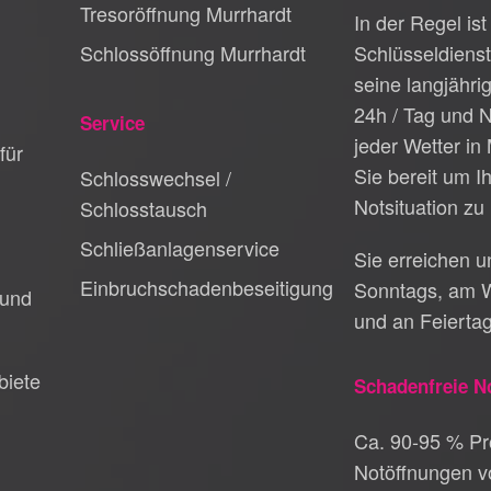
Tresoröffnung Murrhardt
In der Regel ist
Schlossöffnung Murrhardt
Schlüsseldiens
seine langjähri
24h / Tag und N
Service
jeder Wetter in 
für
Sie bereit um I
Schlosswechsel /
Notsituation zu 
Schlosstausch
Schließanlagenservice
Sie erreichen 
Einbruchschadenbeseitigung
Sonntags, am 
 und
und an Feierta
biete
Schadenfreie N
Ca. 90-95 % Pro
Notöffnungen v